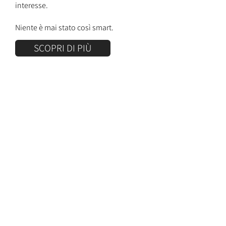
interesse.
Niente è mai stato così smart.
SCOPRI DI PIÙ
PARLANO DI NOI IN LUNGO E IN LARGO