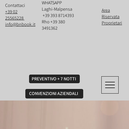
WHATSAPP
Contattaci
Laghi-Malpensa
Area
+39 02
+39 393 8714393
Riservata
25565228
Rho +39 380
Proprietari
info@bnbook.it
3491362
PREVENTIVO + 7 NOTTI
CONVENZIONI AZIENDALI